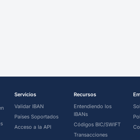
Servicios
Recursos
Em
Validar IBAN
Entendiendo los
So
en
IBANs
Países Soportados
Po
os
Códigos BIC/SWIFT
Acceso a la API
Co
Transacciones