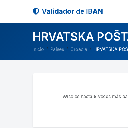
Validador de IBAN
HRVATSKA POŠT
Inicio
Países
Croacia
HRVATSKA POŠ
Wise es hasta 8 veces más ba