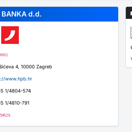
BANKA d.d.
0001
išićeva 4, 10000 Zagreb
p://www.hpb.hr
5 1/4804-574
5 1/4810-791
ZHR2X