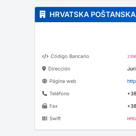
HRVATSKA POŠTANSKA 
Código Bancario
239
Dirección
Jur
Página web
htt
Teléfono
+38
Fax
+38
Swift
HPB