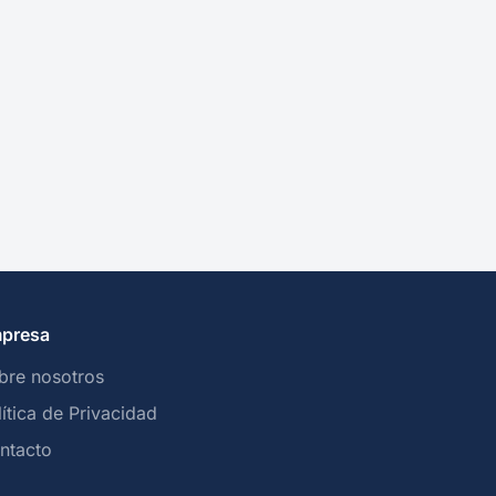
presa
bre nosotros
lítica de Privacidad
ntacto