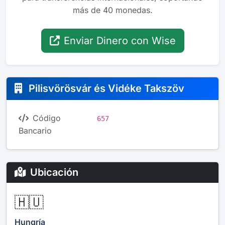
más de 40 monedas.
Enviar Dinero con Wise
Pilisvörösvár és Vidéke Takszöv
Código
657
Bancario
Ubicación
🇭🇺
Hungría